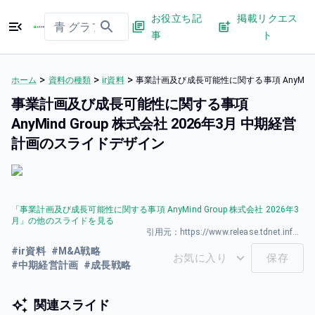
お役立ち記
掲載リクエス
事
ト
>
>
>
ホーム
資料の種類
ir資料
事業計画及び成⻑可能性に関する事項 AnyMind
事業計画及び成⻑可能性に関する事項
AnyMind Group 株式会社 2026年3⽉ 中期経営
計画のスライドデザイン
「
事業計画及び成⻑可能性に関する事項 AnyMind Group 株式会社 2026年3
⽉
」の他のスライドを見る
引用元：
https://www.release.tdnet.info/inbs/140120260325588954.pdf
#
ir資料
#
M&A戦略
お気に入り
保存
#
中期経営計画
#
成長戦略
関連スライド