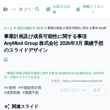
お役立ち記
掲載リクエス
事
ト
>
>
>
ホーム
資料の種類
ir資料
事業計画及び成⻑可能性に関する事項 AnyMind 
事業計画及び成⻑可能性に関する事項
AnyMind Group 株式会社 2026年3⽉ 業績予想
のスライドデザイン
「
事業計画及び成⻑可能性に関する事項 AnyMind Group 株式会社 2026年3
⽉
」の他のスライドを見る
引用元：
https://www.release.tdnet.info/inbs/140120260325588954.pdf
#
ir資料
#
中期経営計画
お気に入り
保存
#
成長戦略
#
業績予想
関連スライド