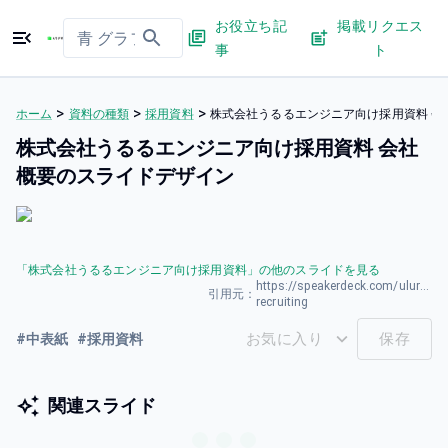
お役立ち記
掲載リクエス
事
ト
>
>
>
ホーム
資料の種類
採用資料
株式会社うるるエンジニア向け採用資料 会
株式会社うるるエンジニア向け採用資料 会社
概要のスライドデザイン
「
株式会社うるるエンジニア向け採用資料
」の他のスライドを見る
https://speakerdeck.com/uluru_hr/
引用元：
recruiting
お気に入り
保存
#
中表紙
#
採用資料
関連スライド