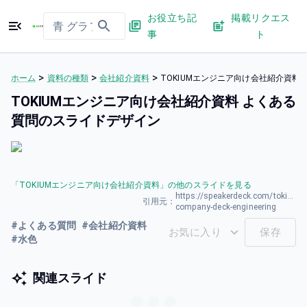
お役立ち記
掲載リクエス
事
ト
>
>
>
ホーム
資料の種類
会社紹介資料
TOKIUMエンジニア向け会社紹介資料
TOKIUMエンジニア向け会社紹介資料 よくある
質問のスライドデザイン
「
TOKIUMエンジニア向け会社紹介資料
」の他のスライドを見る
https://speakerdeck.com/tokium/
引用元：
company-deck-engineering
#
よくある質問
#
会社紹介資料
お気に入り
保存
#
水色
関連スライド