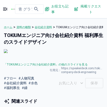
お役立ち記
掲載リクエス
事
ト
>
>
>
ホーム
資料の種類
会社紹介資料
TOKIUMエンジニア向け会社紹介資料
TOKIUMエンジニア向け会社紹介資料 福利厚生
のスライドデザイン
「
TOKIUMエンジニア向け会社紹介資料
」の他のスライドを見る
https://speakerdeck.com/tokium/
引用元：
company-deck-engineering
#
フロー
#
人物写真
お気に入り
保存
#
会社紹介資料
#
水色
#
福利厚生
#
緑
関連スライド